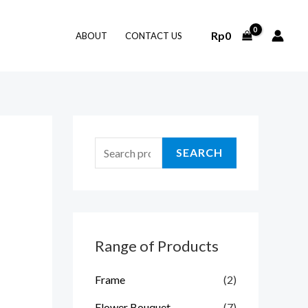
S
e
Rp
0
ABOUT
CONTACT US
a
r
c
h
f
SEARCH
o
r
:
Range of Products
Frame
(2)
Flower Bouquet
(7)