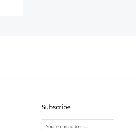
Subscribe
E
m