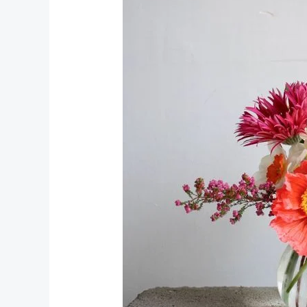
Buket
Bunga
agar
Tetap
Segar
Lebih
Lama