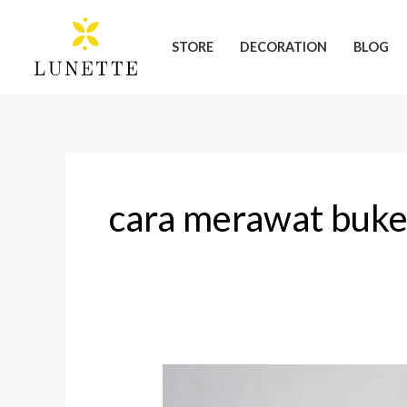
Skip
to
STORE
DECORATION
BLOG
content
cara merawat buke
Cara
Merawat