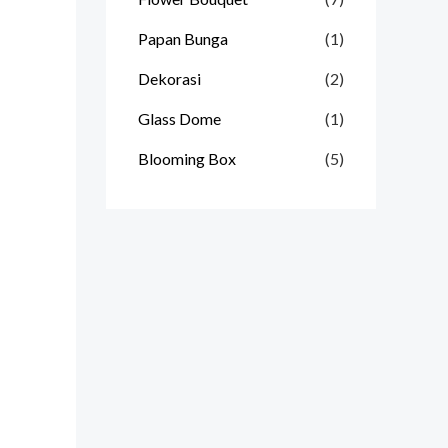
Papan Bunga
(1)
Dekorasi
(2)
Glass Dome
(1)
Blooming Box
(5)