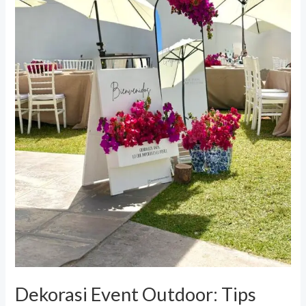
Bunga
yang
Tahan
Lama
di
Cuaca
Tropis
Dekorasi Event Outdoor: Tips