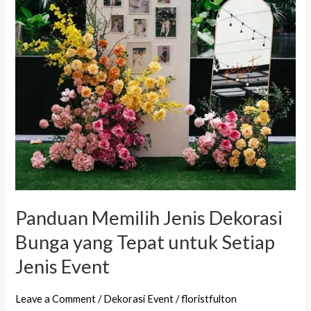
yang
Tepat
untuk
Setiap
Jenis
Event
Panduan Memilih Jenis Dekorasi
Bunga yang Tepat untuk Setiap
Jenis Event
Leave a Comment
/
Dekorasi Event
/
floristfulton