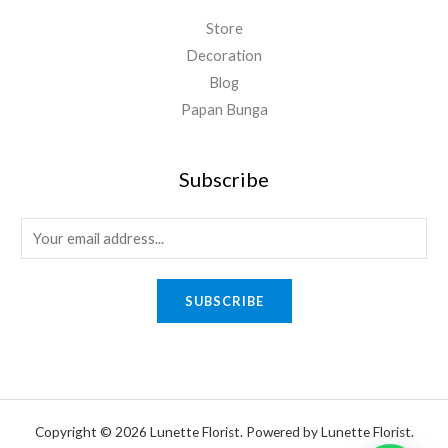
Store
Decoration
Blog
Papan Bunga
Subscribe
E
m
a
SUBSCRIBE
i
l
*
Copyright © 2026 Lunette Florist. Powered by Lunette Florist.