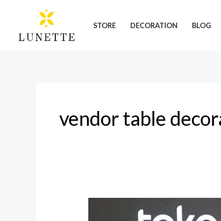
Skip
to
STORE
DECORATION
BLOG
content
vendor table decor
Lunette
Florist