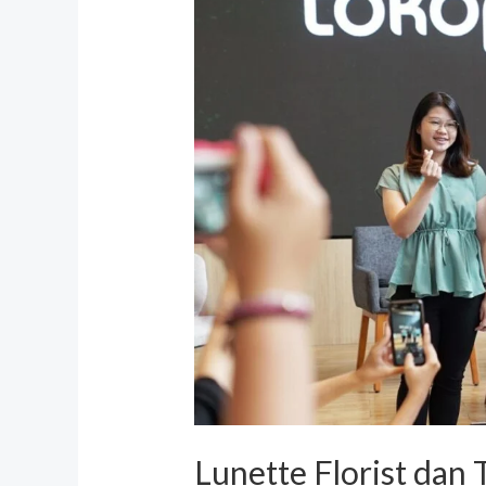
dan
Tokopedia
Menghadirkan
Workshop
Merangkai
Bunga
Valentine
dengan
Sentuhan
Love
Language
Lunette Florist dan