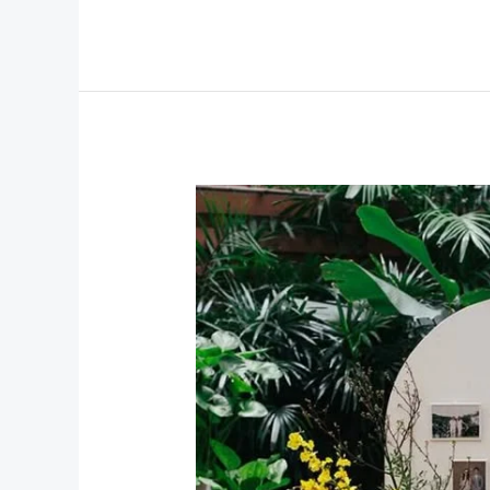
Panduan
Memilih
Jenis
Dekorasi
Bunga
yang
Tepat
untuk
Setiap
Jenis