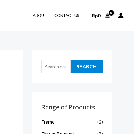
S
e
Rp
0
ABOUT
CONTACT US
a
r
c
h
f
SEARCH
o
r
:
Range of Products
Frame
(2)
Flower Bouquet
(7)