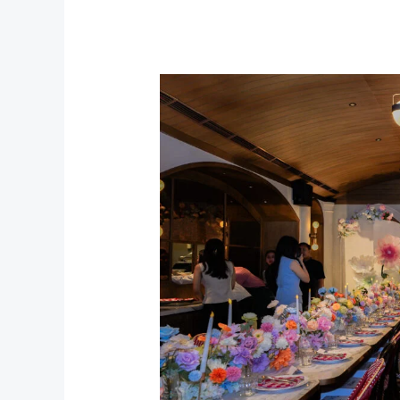
Peluncuran
Produk
Terbaru
Mutouch
White
Daisy
Series
yang
Memukau