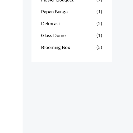
Papan Bunga
(1)
Dekorasi
(2)
Glass Dome
(1)
Blooming Box
(5)