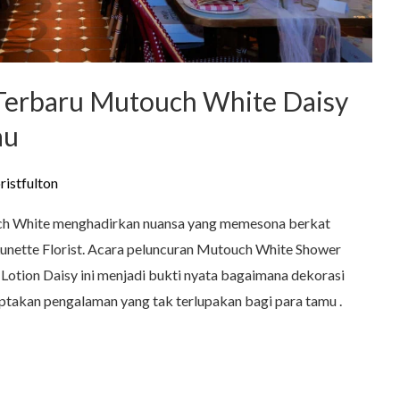
Terbaru Mutouch White Daisy
au
oristfulton
uch White menghadirkan nuansa yang memesona berkat
unette Florist. Acara peluncuran Mutouch White Shower
tion Daisy ini menjadi bukti nyata bagaimana dekorasi
takan pengalaman yang tak terlupakan bagi para tamu .