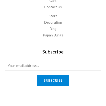
Cart
Contact Us
Store
Decoration
Blog
Papan Bunga
Subscribe
E
m
a
SUBSCRIBE
i
l
*