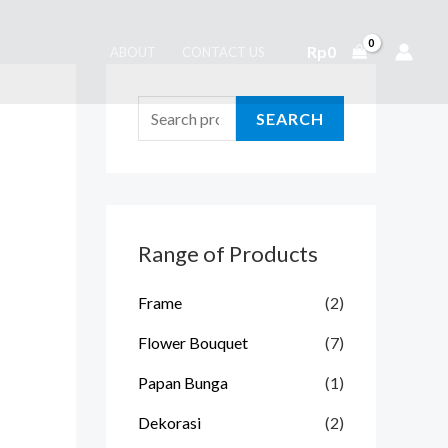
S
e
Rp
0
ABOUT
CONTACT US
a
r
SEARCH
c
h
f
o
Range of Products
r
:
Frame
(2)
Flower Bouquet
(7)
Papan Bunga
(1)
Dekorasi
(2)