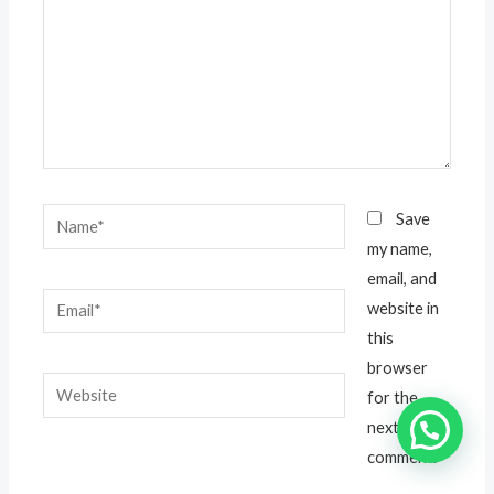
Name*
Save
my name,
email, and
Email*
website in
this
browser
Website
for the
Chat us now
next time I
comment.