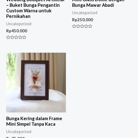
– Buket Bunga Pengantin
Bunga Mawar Abadi
Custom Warna untuk
Uncategorized
Pernikahan
Rp
250.000
Uncategorized
Rp
450.000
Rated
0
out
Rated
of
0
5
out
of
5
Bunga Kering dalam Frame
Mini Simpel Tanpa Kaca
Uncategorized