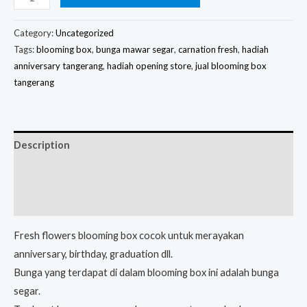
Category:
Uncategorized
Tags:
blooming box
,
bunga mawar segar
,
carnation fresh
,
hadiah
anniversary tangerang
,
hadiah opening store
,
jual blooming box
tangerang
Description
Reviews (0)
Cek Ongkir
Fresh flowers blooming box cocok untuk merayakan
anniversary, birthday, graduation dll.
Bunga yang terdapat di dalam blooming box ini adalah bunga
segar.